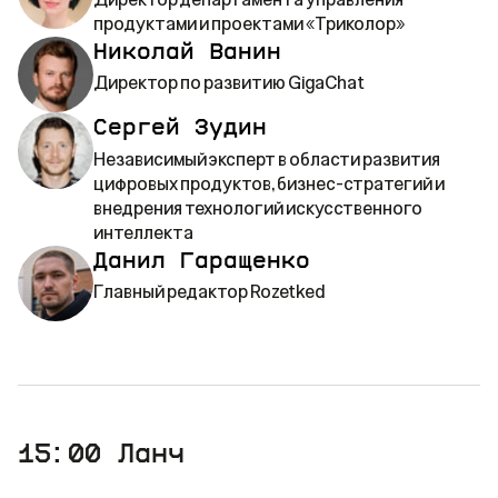
продуктами и проектами «Триколор»
Николай Ванин
Директор по развитию GigaChat
Сергей Зудин
Независимый эксперт в области развития
цифровых продуктов, бизнес-стратегий и
внедрения технологий искусственного
интеллекта
Данил Гаращенко
Главный редактор Rozetked
15:00
Ланч