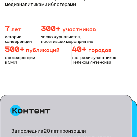
медианалитиками и блогерами
7
300+
лет
участников
истории
число журналистов,
конференции
посетивших мероприятие
500+
40+
публикаций
городов
о конференции
география участников
в СМИ
Телеком Интенсива
Контент
За последние 20 лет произошли