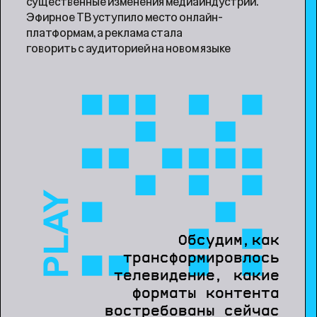
существенные изменения медиаиндустрии.
Эфирное ТВ уступило место онлайн-
платформам, а реклама стала
говорить с аудиторией на новом языке
Обсудим,как
трансформировлось
телевидение, какие
форматы контента
востребованы сейчас