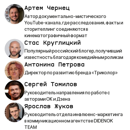
Артем Чернец
Автор документально-мистического
YouTube-канала, где расследования, факты и
сторителлинг соединяются в
кинематографичный формат
Стас Круглицкий
Популярный российский блогер, получивший
известность благодаря комедийным роликам
Антонина Петрова
Директор по развитию бренда «Триколор»
Сергей Томилов
Руководитель направления по работе с
авторами ОК и Дзена
Ярослав Жуков
Руководитель отдела инфлюенс-маркетинга
в коммуникационном агентстве DIDENOK
TEAM