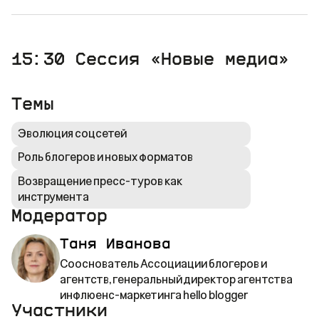
15:30
Сессия «Новые медиа»
Темы
Эволюция соцсетей
Роль блогеров и новых форматов
Возвращение пресс-туров как
инструмента
Модератор
Таня Иванова
Сооснователь Ассоциации блогеров и
агентств, генеральный директор агентства
инфлюенс-маркетинга hello blogger
Участники