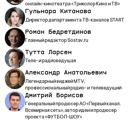
онлайн-кинотеатра «Триколор Кино и ТВ»
Гульнара Китанова
Директор департамента ТВ-каналов START
Роман Бедретдинов
Главный редактор Sostav.ru
Тутта Ларсен
Теле- и радиоведущая
Александр Анатольевич
Легендарный виджей MTV,
профессиональный радио- и телеведущий
Дмитрий Борисов
Генеральный продюсер АО «Первый канал.
Всемирная сеть», автор идеи и продюсер
проекта «ФУТБОЛ-ШОУ»