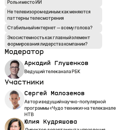
Роль и место ИИ
Не телевизором единым: как меняются
паттерны телесмотрения
Стабильный интернет — всему голова?
Экосистемность как главный элемент
формирования лидерства компании?
Модератор
Аркадий Глушенков
Ведущий телеканала РБК
Участники
Сергей Малоземов
Автор и ведущий научно-популярной
программы «Чудо техники» на телеканале
НТВ
Юлия Кудряшова
Директор департамента управления