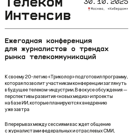
Телеком
30.10.2025
Москва, «Кибердом»
Интенсив
Ежегодная конференция
для журналистов о трендах
рынка телекоммуникаций
К своему 20-летию «Триколор» подготовил программу,
которая позволит участникам конференции заглянуть
в будущее телеком-индустрии. В фокусе обсуждения —
перспективы развития «новых медиа» и проекты
на базе ИИ, которые планируются к внедрению
уже завтра
В перерывах между сессиями вас ждет общение
с журналистами федеральных и отраслевых СМИ,