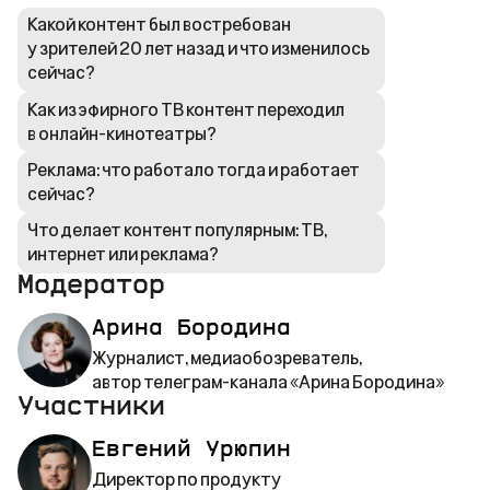
Какой контент был востребован
у зрителей 20 лет назад и что изменилось
сейчас?
Как из эфирного ТВ контент переходил
в онлайн-кинотеатры?
Реклама: что работало тогда и работает
сейчас?
Что делает контент популярным: ТВ,
интернет или реклама?
Модератор
Арина Бородина
Журналист, медиаобозреватель,
автор телеграм-канала «Арина Бородина»
Участники
Евгений Урюпин
Директор по продукту